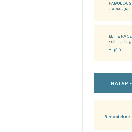
FABULOUS
Liposucție 
ELITE FACE
Full – Lifti
+ gât)
TRATAM
Remodelare C