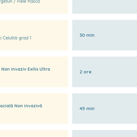
eturi / Piele flască
30 min
 Celulită grad 1
 Non Invaziv Exilis Ultra
2 ore
acială Non invazivă
45 min