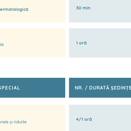
30 min
dermatologică
1 oră
ic
SPECIAL
NR. / DURATĂ ȘEDINȚ
4/1 oră
ele și ridurile