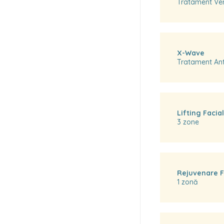
Tratament Verg
X-Wave
Tratament Anti
Lifting Facial
3 zone
Rejuvenare F
1 zonă