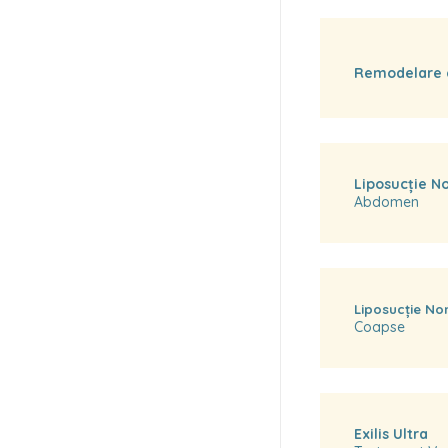
Remodelare c
Liposucție N
Abdomen
Liposucție No
Coapse
Exilis Ultra