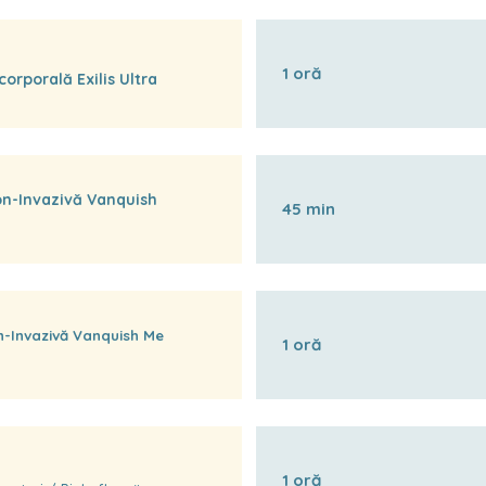
1 oră
orporală Exilis Ultra
on-Invazivă Vanquish
45 min
n-Invazivă Vanquish Me
1 oră
1 oră