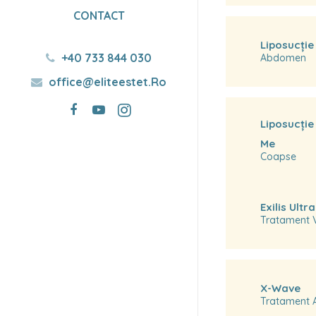
CONTACT
Liposucție
+40 733 844 030
Abdomen
office@eliteestet.Ro
Liposucție
Me
Coapse
Exilis Ultra
Tratament V
X-Wave
Tratament An