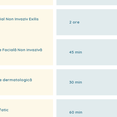
ial Non Invaziv Exilis
2 ore
 Facială Non invazivă
45 min
ie dermatologică
30 min
fatic
60 min