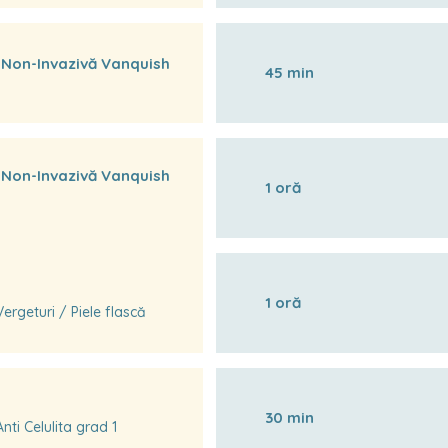
 Non-Invazivă Vanquish
45 min
 Non-Invazivă Vanquish
1 oră
1 oră
ergeturi / Piele flască
30 min
ti Celulita grad 1