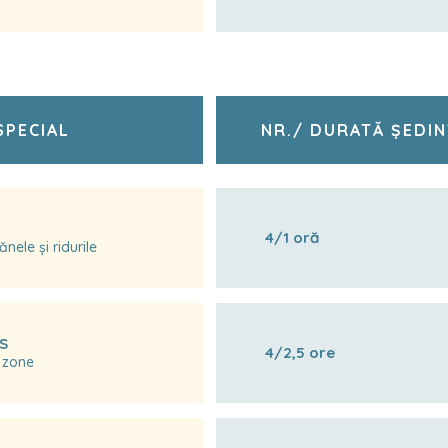
SPECIAL
NR./ DURATĂ ȘEDIN
4/1 oră
nele și ridurile
ES
4/2,5 ore
3 zone