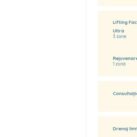
Lifting Fac
Ultra
3 zone
Rejuvenare
1 zonă
Consultaț
Drenaj lim