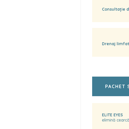
Consultație 
Drenaj limfat
PACHET 
ELITE EYES
elimină cearcăn